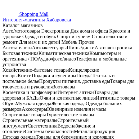
Shopping
Mall
Интернет-магазины Хабаровска
Каталог магазинов
Авто/мототовары
Электроника
Для дома и офиса
Красота и
здоровье
Одежда и обувь
Спорт и туризм
Строительство и
ремонт
Для мам и их детей
Мебель
Прочее
Автозапчасти
Автоаксессуары
Шины/диски
Автоэлектроника
Бытовая техника
Климатическая техника
Компьютеры и
оргтехника / ПО
Аудио/фото/видео
Телефоны и мобильные
устройства
Хозяйственно-бытовые товары
Канцелярские
товары
Книги
Подарки и сувениры
Посуда
Текстиль и
постельное белье
Продукты питания, доставка еды
Товары для
творчества и рукоделия
Зоотовары
Косметика и парфюмерия
Интернет-аптеки
Товары для
здоровья и БАДы
Очки и контактные линзы
Интимные товары
Обувь
Мужская одежда
Женская одежда
Одежда больших
размеров
Аксессуары
Ювелирные изделия и часы
Спортивные товары
Туристические товары
Строительные материалы
Строительный
инструмент
Светотехника
Водоснабжение и
отопление
Системы безопасности
Металлопродукция
Детская одежда
Товары для беременных и кормящих