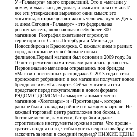
У «Галамарта» много определений. Это и «магазин у
дома», и «магазин для дома», и «магазин для семьи». И
все эти утверждения выражают один смысл: это
магазины, которые делают жизнь человека лучше. День
за днем.Сегодня «Галамарт» - это федеральная
розничная сеть, включающая в себя более 300
магазинов. География охватывает огромную
территорию от Санкт-Петербурга и Минска до
Новосибирска и Красноярска. С каждым днем в разных
городах открывается всё больше новых
филиалов.Первый магазин был основан в 2009 году. За
10 лет стремительными темпами развилась целая сеть.
Первоначально магазины открывались под брендом
«Магазин постоянных распродаж». С 2013 года в сети
происходит ребрендинг, и все магазины получают новое
брендовое имя «Галамарт». Сейчас магазины сети
предстают перед покупателями в новом формате.
РЯДОМ С ДОМОМ «Галамарт» занимает место
магазинов «Хозтовары» и «Промтовары», которые
раньше были в каждом районе и в каждом квартале. Не
каждый торговый центр расположен под боком, а
бытовые мелочи, лампочки, батарейки и даже
строительные инструменты нужны всегда. Что проще -
тратить полдня на то, чтобы купить ведро и швабру, или
заскочить за ними в соседний подъезд? НИЗКИЕ ЦЕНЫ