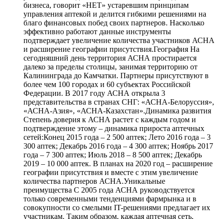
бизнеса, говорит «НЕТ» устаревшим принципам
управления аптекой и делится гибкими решениями на
благо финансовых побед своих партнеров. Насколько
эффективно работают данные инструменты
подтверждает увеличение количества участников АСНА
и расширение географии присутствия.География На
сегодняшний день территория АСНА простирается
далеко за пределы столицы, занимая территорию от
Калининграда до Камчатки. Партнеры присутствуют в
более чем 100 городах и 60 субъектах Российской
Федерации. В 2017 году АСНА открыла 3
представительства в странах СНГ: «АСНА-Белоруссия»,
«АСНА-Азия», «АСНА-Казахстан».Динамика развития
Степень доверия к АСНА растет с каждым годом и
подтверждение этому – динамика прироста аптечных
сетей:Конец 2015 года – 2 500 аптек; Лето 2016 года – 3
300 аптек; Декабрь 2016 года – 4 300 аптек; Ноябрь 2017
года – 7 300 аптек; Июль 2018 – 8 500 аптек; Декабрь
2019 – 10 000 аптек. В планах на 2020 год – расширение
географии присутствия и вместе с этим увеличение
количества партнеров АСНА.Уникальные
преимущества С 2005 года АСНА руководствуется
только современными тенденциями фармрынка и в
совокупности со смелыми IT-решениями предлагает их
участникам. Таким образом, каждая аптечная сеть,