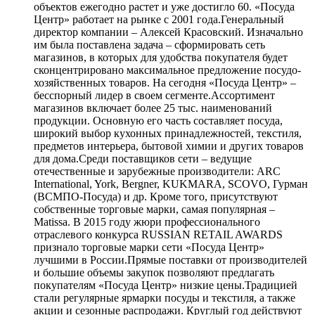
объектов ежегодно растет и уже достигло 60. «Посуда
Центр» работает на рынке с 2001 года.Генеральный
директор компании – Алексей Красовский. Изначально
им была поставлена задача – сформировать сеть
магазинов, в которых для удобства покупателя будет
сконцентрировано максимальное предложение посудо-
хозяйственных товаров. На сегодня «Посуда Центр» –
бесспорный лидер в своем сегменте.Ассортимент
магазинов включает более 25 тыс. наименований
продукции. Основную его часть составляет посуда,
широкий выбор кухонных принадлежностей, текстиля,
предметов интерьера, бытовой химии и других товаров
для дома.Среди поставщиков сети – ведущие
отечественные и зарубежные производители: ARC
International, York, Bergner, KUKMARA, SCOVO, Гурман
(ВСМПО-Посуда) и др. Кроме того, присутствуют
собственные торговые марки, самая популярная –
Matissa. В 2015 году жюри профессионального
отраслевого конкурса RUSSIAN RETAIL AWARDS
признало торговые марки сети «Посуда Центр»
лучшими в России.Прямые поставки от производителей
и большие объемы закупок позволяют предлагать
покупателям «Посуда Центр» низкие цены.Традицией
стали регулярные ярмарки посуды и текстиля, а также
акции и сезонные распродажи. Круглый год действуют