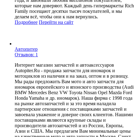
года, и завоевали любовь миллионов покупателей,
которые нам доверяют. Каждый день гипермаркеты Rich
Family посещают десятки тысяч покупателей, и мы
делаем всё, чтобы они к нам вернулись.
Подробнее
Перейти
на сайт
Автопитер
Отзывов: 1
Интернет магазин запчастей и автоаксессуаров
Autopiter.Ru - продажа запчасти для иномарок и
мотоциклов из наличия и на заказ, оптом и в розницу.
Мы рады предложить Вам мото и авто запчасти для
иномарок европейского и японского производства (Audi
BMW Mercedes Benz VW Toyota Nissan Opel Mazda Ford
Honda Yamaha и др. иномарок). Наша фирма с 1998 года
на рынке автозапчастей и за это время наладила
партнерские отношения с поставщиками запчастей и
завоевала уважение и доверие своих клиентов. Нашими
поставщиками являются крупные склады и
производители автозапчастей и из России, Европы,
Азии и США. Мы предлагаем Вам минимальные цены
на качественные мото и авто запчасти в Москве, Санкт