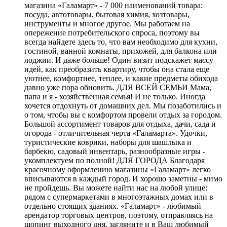
магазина «Галамарт» - 7 000 наименований товара:
посуда, автотовары, бытовая химия, хозтовары,
инструменты и многое другое. Мы работаем на
опережение потребительского спроса, поэтому вы
всегда найдете здесь то, что вам необходимо для кухни,
гостиной, ванной комнаты, прихожей, для балкона или
лоджии. И даже больше! Один визит подскажет массу
идей, как преобразить квартиру, чтобы она стала еще
уютнее, комфортнее, теплее, и какие предметы обихода
давно уже пора обновить. ДЛЯ ВСЕЙ СЕМЬИ Мама,
папа и я - хозяйственная семья! И не только. Иногда
хочется отдохнуть от домашних дел. Мы позаботились и
о том, чтобы вы с комфортом провели отдых за городом.
Большой ассортимент товаров для отдыха, дачи, сада и
огорода - отличительная черта «Галамарта». Удочки,
туристические коврики, наборы для шашлыка и
барбекю, садовый инвентарь, разнообразные игры -
укомплектуем по полной! ДЛЯ ГОРОДА Благодаря
красочному оформлению магазины «Галамарт» легко
вписываются в каждый город. И хорошо заметны - мимо
не пройдешь. Вы можете найти нас на любой улице:
рядом с супермаркетами в многоэтажных домах или в
отдельно стоящих зданиях. «Галамарт» - любимый
арендатор торговых центров, поэтому, отправляясь на
шопинг выходного дня, загляните и в Ваш любимый