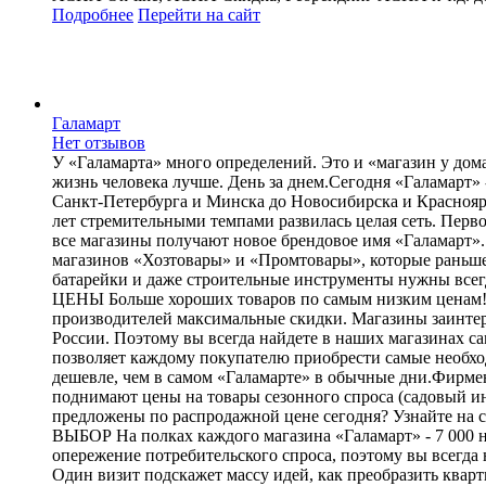
Подробнее
Перейти
на сайт
Галамарт
Нет отзывов
У «Галамарта» много определений. Это и «магазин у дома
жизнь человека лучше. День за днем.Сегодня «Галамарт» 
Санкт-Петербурга и Минска до Новосибирска и Красноярс
лет стремительными темпами развилась целая сеть. Перв
все магазины получают новое брендовое имя «Галамарт
магазинов «Хозтовары» и «Промтовары», которые раньше
батарейки и даже строительные инструменты нужны всегд
ЦЕНЫ Больше хороших товаров по самым низким ценам! Ц
производителей максимальные скидки. Магазины заинтере
России. Поэтому вы всегда найдете в наших магазина
позволяет каждому покупателю приобрести самые необход
дешевле, чем в самом «Галамарте» в обычные дни.Фирмен
поднимают цены на товары сезонного спроса (садовый ин
предложены по распродажной цене сегодня? Узнайте на с
ВЫБОР На полках каждого магазина «Галамарт» - 7 000 н
опережение потребительского спроса, поэтому вы всегда 
Один визит подскажет массу идей, как преобразить квар