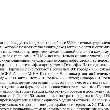
оторой ведут свою деятельность более 8500 аптечных учреждени
й, которые позволяют увеличить доход аптечной сети и оптими
независимость партнера, тем самым в равной степени и каждому 
, либо с сервисами АСНА – исключительно желание участника.
ибкими решениями на благо финансовых побед своих партнеров.
 расширение географии присутствия.География На сегодняшний
ки. Партнеры присутствуют в более чем 100 городах и 60 субъ
 «АСНА-Азия», «АСНА-Казахстан».Динамика развития Степень 
 – 2 500 аптек; Лето 2016 года – 3 300 аптек; Декабрь 2016 года
020 год – расширение географии присутствия и вместе с этим ув
 тенденциями фармрынка и в совокупности со смелыми IT-решен
й набор инструментов для конкурентной борьбы и достижения ж
дителей (более 150 заключенных контрактов); доход от 3 до 11
производителей; наличие единого модуля отчетности и аналитик
 уникальным мероприятиям для заработка и сервисам: УСТМ, 
ступ к медиа-бюджетам: рекламные ролики, размещение рекламы 