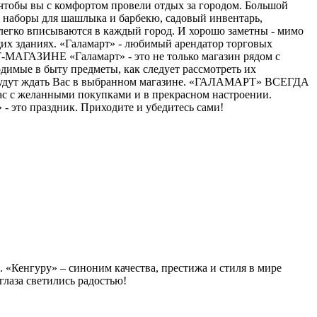
, чтобы вы с комфортом провели отдых за городом. Большой
и, наборы для шашлыка и барбекю, садовый инвентарь,
егко вписываются в каждый город. И хорошо заметны - мимо
щих зданиях. «Галамарт» - любимый арендатор торговых
МАГАЗИНЕ «Галамарт» - это не только магазин рядом с
димые в быту предметы, как следует рассмотреть их
но будут ждать Вас в выбранном магазине. «ГАЛАМАРТ» ВСЕГДА
ас с желанными покупками и в прекрасном настроении.
 это праздник. Приходите и убедитесь сами!
 «Кенгуру» – синоним качества, престижа и стиля в мире
глаза светились радостью!