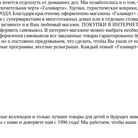
гда хочется отдохнуть от домашних дел. Мы позаботились и о том
 отличительная черта «Галамарта». Удочки, туристические коврик
РОДА Благодаря красочному оформлению магазины «Галамарт» л
м с супермаркетами в многоэтажных домах или в отдельно стоя
ня, загляните и в Ваш любимый магазин. ПОКУПКИ В ИНТЕРНЕТ-
формить самовывоз. В интернет-магазине можно выбрать необхо
е оформления самовывоза все заказанные товары гарантирован
но и постоянно придумываем, что сделать, чтобы Вы ушли от н
ьные программы, веселые розыгрыши. Каждый новый «Галамарт» -
ные коллекции и только лучшие товары для детей и будущих мам.
ы с нами и доверяете нам с 1996 года! Мы работаем, чтобы ваши 