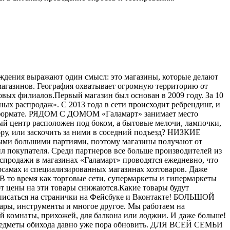
ерждения выражают один смысл: это магазины, которые делают
 магазинов. География охватывает огромную территорию от
вых филиалов.Первый магазин был основан в 2009 году. За 10
ых распродаж». С 2013 года в сети происходит ребрендинг, и
ом формате. РЯДОМ С ДОМОМ «Галамарт» занимает место
й центр расположен под боком, а бытовые мелочи, лампочки,
бру, или заскочить за ними в соседний подъезд? НИЗКИЕ
мыми большими партиями, поэтому магазины получают от
ил покупателя. Среди партнеров все больше производителей из
одажи в магазинах «Галамарт» проводятся ежедневно, что
рсамах и специализированных магазинах хозтоваров. Даже
В то время как торговые сети, супермаркеты и гипермаркеты
от цены на эти товары снижаются.Какие товары будут
одписаться на странички на Фейсбуке и Вконтакте! БОЛЬШОЙ
вары, инструменты и многое другое. Мы работаем на
ной комнаты, прихожей, для балкона или лоджии. И даже больше!
е предметы обихода давно уже пора обновить. ДЛЯ ВСЕЙ СЕМЬИ