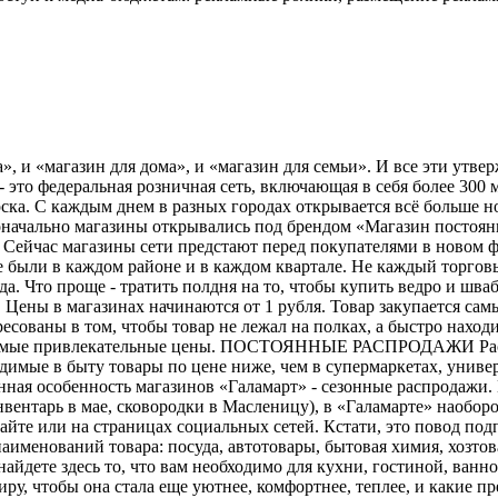
», и «магазин для дома», и «магазин для семьи». И все эти утв
- это федеральная розничная сеть, включающая в себя более 300
ка. С каждым днем в разных городах открывается всё больше но
оначально магазины открывались под брендом «Магазин постоянн
». Сейчас магазины сети предстают перед покупателями в нов
 были в каждом районе и в каждом квартале. Не каждый торговы
а. Что проще - тратить полдня на то, чтобы купить ведро и шва
ены в магазинах начинаются от 1 рубля. Товар закупается са
сованы в том, чтобы товар не лежал на полках, а быстро наход
х самые привлекательные цены. ПОСТОЯННЫЕ РАСПРОДАЖИ Распр
имые в быту товары по цене ниже, чем в супермаркетах, униве
ная особенность магазинов «Галамарт» - сезонные распродажи. 
вентарь в мае, сковородки в Масленицу), в «Галамарте» наобор
айте или на страницах социальных сетей. Кстати, это повод п
аименований товара: посуда, автотовары, бытовая химия, хозто
найдете здесь то, что вам необходимо для кухни, гостиной, ван
тиру, чтобы она стала еще уютнее, комфортнее, теплее, и каки