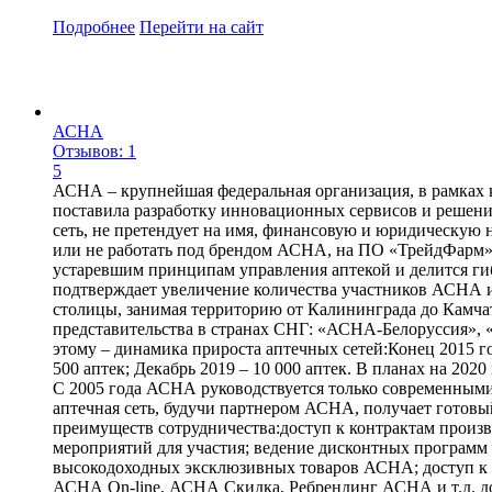
Подробнее
Перейти
на сайт
АСНА
Отзывов: 1
5
АСНА – крупнейшая федеральная организация, в рамках к
поставила разработку инновационных сервисов и решени
сеть, не претендует на имя, финансовую и юридическую 
или не работать под брендом АСНА, на ПО «ТрейдФарм»
устаревшим принципам управления аптекой и делится г
подтверждает увеличение количества участников АСНА и
столицы, занимая территорию от Калининграда до Камчат
представительства в странах СНГ: «АСНА-Белоруссия»,
этому – динамика прироста аптечных сетей:Конец 2015 года
500 аптек; Декабрь 2019 – 10 000 аптек. В планах на 2
С 2005 года АСНА руководствуется только современными
аптечная сеть, будучи партнером АСНА, получает готовы
преимуществ сотрудничества:доступ к контрактам произво
мероприятий для участия; ведение дисконтных программ 
высокодоходных эксклюзивных товаров АСНА; доступ к
АСНА On-line, АСНА Скидка, Ребрендинг АСНА и т.д. до