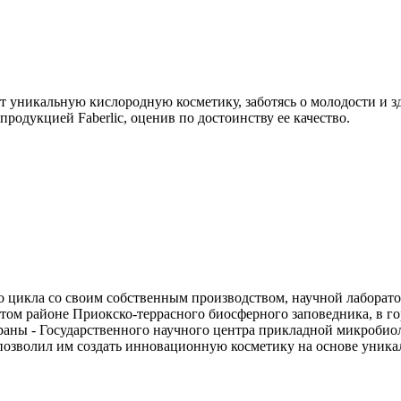
т уникальную кислородную косметику, заботясь о молодости и 
родукцией Faberlic, оценив по достоинству ее качество.
о цикла со своим собственным производством, научной лаборат
ом районе Приокско-террасного биосферного заповедника, в гор
траны - Государственного научного центра прикладной микроби
позволил им создать инновационную косметику на основе уника