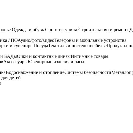
ровье
Одежда и обувь
Спорт и туризм
Строительство и ремонт
Д
ика / ПО
Аудио/фото/видео
Телефоны и мобильные устройства
арки и сувениры
Посуда
Текстиль и постельное белье
Продукты пи
я и БАДы
Очки и контактные линзы
Интимные товары
ов
Аксессуары
Ювелирные изделия и часы
ика
Водоснабжение и отопление
Системы безопасности
Металлоп
 для детей
и