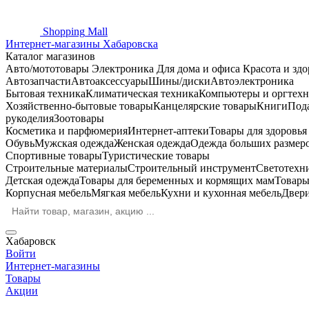
Shopping
Mall
Интернет-магазины Хабаровска
Каталог магазинов
Авто/мототовары
Электроника
Для дома и офиса
Красота и здо
Автозапчасти
Автоаксессуары
Шины/диски
Автоэлектроника
Бытовая техника
Климатическая техника
Компьютеры и оргтехн
Хозяйственно-бытовые товары
Канцелярские товары
Книги
Под
рукоделия
Зоотовары
Косметика и парфюмерия
Интернет-аптеки
Товары для здоровь
Обувь
Мужская одежда
Женская одежда
Одежда больших размер
Спортивные товары
Туристические товары
Строительные материалы
Строительный инструмент
Светотехн
Детская одежда
Товары для беременных и кормящих мам
Товары
Корпусная мебель
Мягкая мебель
Кухни и кухонная мебель
Двер
Хабаровск
Войти
Интернет-магазины
Товары
Акции