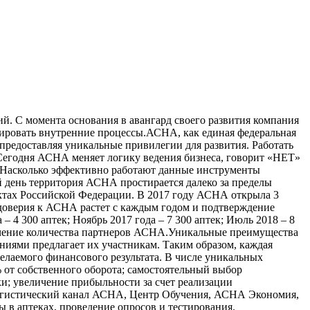
й. С момента основания в авангард своего развития компания
зировать внутренние процессы.АСНА, как единая федеральная
предоставляя уникальные привилегии для развития. Работать
Сегодня АСНА меняет логику ведения бизнеса, говорит «НЕТ»
 Насколько эффективно работают данные инструменты
 день территория АСНА простирается далеко за пределы
ектах Российской Федерации. В 2017 году АСНА открыла 3
доверия к АСНА растет с каждым годом и подтверждение
 – 4 300 аптек; Ноябрь 2017 года – 7 300 аптек; Июль 2018 – 8
еличение количества партнеров АСНА.Уникальные преимущества
иями предлагает их участникам. Таким образом, каждая
елаемого финансового результата. В числе уникальных
% от собственного оборота; самостоятельный выбор
и; увеличение прибыльности за счет реализации
Логистический канал АСНА, Центр Обучения, АСНА Экономия,
в аптеках, проведение опросов и тестирования.