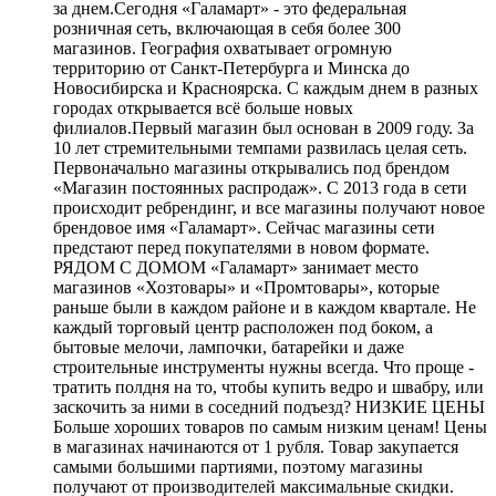
за днем.Сегодня «Галамарт» - это федеральная
розничная сеть, включающая в себя более 300
магазинов. География охватывает огромную
территорию от Санкт-Петербурга и Минска до
Новосибирска и Красноярска. С каждым днем в разных
городах открывается всё больше новых
филиалов.Первый магазин был основан в 2009 году. За
10 лет стремительными темпами развилась целая сеть.
Первоначально магазины открывались под брендом
«Магазин постоянных распродаж». С 2013 года в сети
происходит ребрендинг, и все магазины получают новое
брендовое имя «Галамарт». Сейчас магазины сети
предстают перед покупателями в новом формате.
РЯДОМ С ДОМОМ «Галамарт» занимает место
магазинов «Хозтовары» и «Промтовары», которые
раньше были в каждом районе и в каждом квартале. Не
каждый торговый центр расположен под боком, а
бытовые мелочи, лампочки, батарейки и даже
строительные инструменты нужны всегда. Что проще -
тратить полдня на то, чтобы купить ведро и швабру, или
заскочить за ними в соседний подъезд? НИЗКИЕ ЦЕНЫ
Больше хороших товаров по самым низким ценам! Цены
в магазинах начинаются от 1 рубля. Товар закупается
самыми большими партиями, поэтому магазины
получают от производителей максимальные скидки.