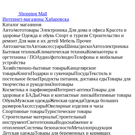
Shopping
Mall
Интернет-магазины Хабаровска
Каталог магазинов
Авто/мототовары
Электроника
Для дома и офиса
Красота и
здоровье
Одежда и обувь
Спорт и туризм
Строительство и
ремонт
Для мам и их детей
Мебель
Прочее
Автозапчасти
Автоаксессуары
Шины/диски
Автоэлектроника
Бытовая техника
Климатическая техника
Компьютеры и
оргтехника / ПО
Аудио/фото/видео
Телефоны и мобильные
устройства
Хозяйственно-бытовые товары
Канцелярские
товары
Книги
Подарки и сувениры
Посуда
Текстиль и
постельное белье
Продукты питания, доставка еды
Товары для
творчества и рукоделия
Зоотовары
Косметика и парфюмерия
Интернет-аптеки
Товары для
здоровья и БАДы
Очки и контактные линзы
Интимные товары
Обувь
Мужская одежда
Женская одежда
Одежда больших
размеров
Аксессуары
Ювелирные изделия и часы
Спортивные товары
Туристические товары
Строительные материалы
Строительный
инструмент
Светотехника
Водоснабжение и
отопление
Системы безопасности
Металлопродукция
Детская одежда
Товары для беременных и кормящих