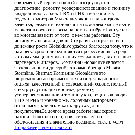
современный сервис полный спектр услуг по
диагностике, ремонту, усовершенствованию и тюнингу
квадроциклов, лодок ПВХ и РИБ и конечно же,
лодочных моторов.Мы ставим акцент на контроль
качества, развитие технологий и помогаем выстраивать
маркетинговую сеть всем нашим партнёрамНаш успех
во многом зависит от того, с кем мы работаем. Эту
истину мы освоили давно. Сохранять потрясающую
динамику роста Globaldrive удаётся благодаря тому, что к
нам регулярно присоединяются профессионалы, среди
которых мы ценим как наших сотрудников, так и наших
партнёров и дилеров. Компания Globaldrive является
эксклюзивными дистрибьюторами брендов Mikatsu,
Stormline, Sharmax Компания Globaldrive это
широчайший ассортимент техники для активного
отдыха, качественный и современный сервис, полный
спектр услуг по диагностике, ремонту,
усовершенствованию и тюнингу квадроциклов, лодок
ПВХ и РИБ и конечно же, лодочных моторовМы
относимся к клиентам как к друзьям, а не
покупателям.За долгое время работы наш сервис
накопил большой опыт, повысил качество
обслуживания и значительно расширил спектр услуг.
Подробнее
Перейти
на сайт