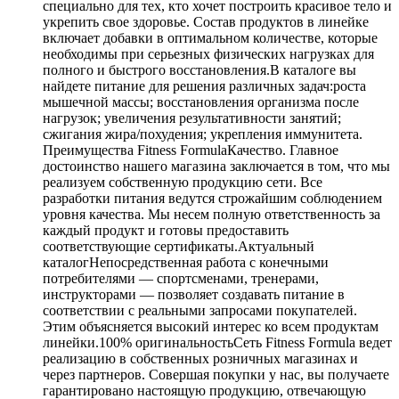
специально для тех, кто хочет построить красивое тело и
укрепить свое здоровье. Состав продуктов в линейке
включает добавки в оптимальном количестве, которые
необходимы при серьезных физических нагрузках для
полного и быстрого восстановления.В каталоге вы
найдете питание для решения различных задач:роста
мышечной массы; восстановления организма после
нагрузок; увеличения результативности занятий;
сжигания жира/похудения; укрепления иммунитета.
Преимущества Fitness FormulaКачество. Главное
достоинство нашего магазина заключается в том, что мы
реализуем собственную продукцию сети. Все
разработки питания ведутся строжайшим соблюдением
уровня качества. Мы несем полную ответственность за
каждый продукт и готовы предоставить
соответствующие сертификаты.Актуальный
каталогНепосредственная работа с конечными
потребителями — спортсменами, тренерами,
инструкторами — позволяет создавать питание в
соответствии с реальными запросами покупателей.
Этим объясняется высокий интерес ко всем продуктам
линейки.100% оригинальностьСеть Fitness Formula ведет
реализацию в собственных розничных магазинах и
через партнеров. Совершая покупки у нас, вы получаете
гарантировано настоящую продукцию, отвечающую