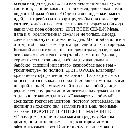
всегда найдете здесь то, что вам необходимо для кухни,
гостиной, ванной комнаты, прихожей, для балкона или
лоджии. И даже больше! Один визит подскажет массу
идей, как преобразить квартиру, чтобы она стала еще
уютнее, комфортнее, теплее, и какие предметы обихода
давно уже пора обновить. ДЛЯ ВСЕЙ СЕМЬИ Мама,
папа и я - хозяйственная семья! И не только. Иногда
хочется отдохнуть от домашних дел. Мы позаботились и
о том, чтобы вы с комфортом провели отдых за городом.
Большой ассортимент товаров для отдыха, дачи, сада и
огорода - отличительная черта «Галамарта». Удочки,
туристические коврики, наборы для шашлыка и
барбекю, садовый инвентарь, разнообразные игры -
укомплектуем по полной! ДЛЯ ГОРОДА Благодаря
красочному оформлению магазины «Галамарт» легко
вписываются в каждый город. И хорошо заметны - мимо
не пройдешь. Вы можете найти нас на любой улице:
рядом с супермаркетами в многоэтажных домах или в
отдельно стоящих зданиях. «Галамарт» - любимый
арендатор торговых центров, поэтому, отправляясь на
шопинг выходного дня, загляните и в Ваш любимый
магазин. ПОКУПКИ В ИНТЕРНЕТ-МАГАЗИНЕ
«Галамарт» - это не только магазин рядом с Вашим
домом, но и интернет-магазин, в котором можно
оформить самовывоз. В интернет-магазине можно