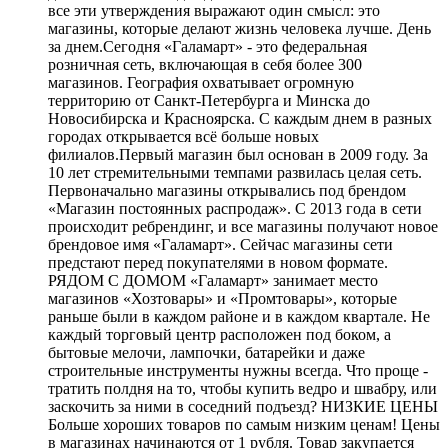
все эти утверждения выражают один смысл: это
магазины, которые делают жизнь человека лучше. День
за днем.Сегодня «Галамарт» - это федеральная
розничная сеть, включающая в себя более 300
магазинов. География охватывает огромную
территорию от Санкт-Петербурга и Минска до
Новосибирска и Красноярска. С каждым днем в разных
городах открывается всё больше новых
филиалов.Первый магазин был основан в 2009 году. За
10 лет стремительными темпами развилась целая сеть.
Первоначально магазины открывались под брендом
«Магазин постоянных распродаж». С 2013 года в сети
происходит ребрендинг, и все магазины получают новое
брендовое имя «Галамарт». Сейчас магазины сети
предстают перед покупателями в новом формате.
РЯДОМ С ДОМОМ «Галамарт» занимает место
магазинов «Хозтовары» и «Промтовары», которые
раньше были в каждом районе и в каждом квартале. Не
каждый торговый центр расположен под боком, а
бытовые мелочи, лампочки, батарейки и даже
строительные инструменты нужны всегда. Что проще -
тратить полдня на то, чтобы купить ведро и швабру, или
заскочить за ними в соседний подъезд? НИЗКИЕ ЦЕНЫ
Больше хороших товаров по самым низким ценам! Цены
в магазинах начинаются от 1 рубля. Товар закупается