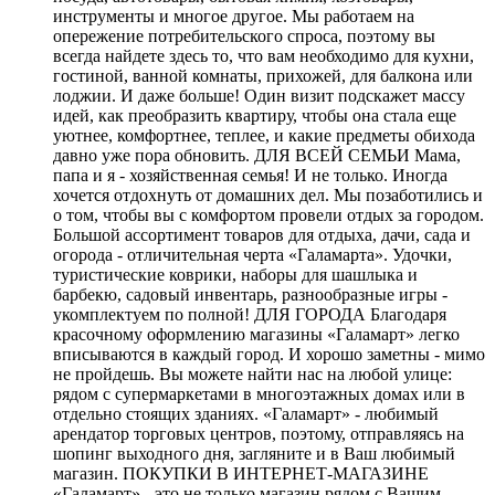
инструменты и многое другое. Мы работаем на
опережение потребительского спроса, поэтому вы
всегда найдете здесь то, что вам необходимо для кухни,
гостиной, ванной комнаты, прихожей, для балкона или
лоджии. И даже больше! Один визит подскажет массу
идей, как преобразить квартиру, чтобы она стала еще
уютнее, комфортнее, теплее, и какие предметы обихода
давно уже пора обновить. ДЛЯ ВСЕЙ СЕМЬИ Мама,
папа и я - хозяйственная семья! И не только. Иногда
хочется отдохнуть от домашних дел. Мы позаботились и
о том, чтобы вы с комфортом провели отдых за городом.
Большой ассортимент товаров для отдыха, дачи, сада и
огорода - отличительная черта «Галамарта». Удочки,
туристические коврики, наборы для шашлыка и
барбекю, садовый инвентарь, разнообразные игры -
укомплектуем по полной! ДЛЯ ГОРОДА Благодаря
красочному оформлению магазины «Галамарт» легко
вписываются в каждый город. И хорошо заметны - мимо
не пройдешь. Вы можете найти нас на любой улице:
рядом с супермаркетами в многоэтажных домах или в
отдельно стоящих зданиях. «Галамарт» - любимый
арендатор торговых центров, поэтому, отправляясь на
шопинг выходного дня, загляните и в Ваш любимый
магазин. ПОКУПКИ В ИНТЕРНЕТ-МАГАЗИНЕ
«Галамарт» - это не только магазин рядом с Вашим