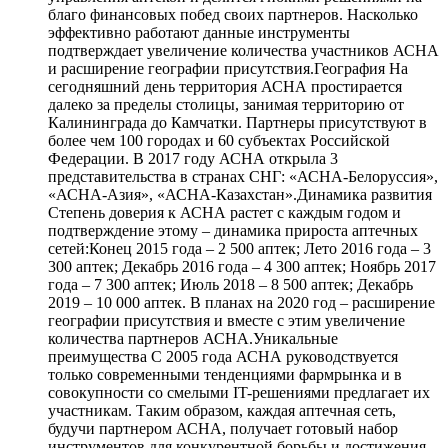
благо финансовых побед своих партнеров. Насколько
эффективно работают данные инструменты
подтверждает увеличение количества участников АСНА
и расширение географии присутствия.География На
сегодняшний день территория АСНА простирается
далеко за пределы столицы, занимая территорию от
Калининграда до Камчатки. Партнеры присутствуют в
более чем 100 городах и 60 субъектах Российской
Федерации. В 2017 году АСНА открыла 3
представительства в странах СНГ: «АСНА-Белоруссия»,
«АСНА-Азия», «АСНА-Казахстан».Динамика развития
Степень доверия к АСНА растет с каждым годом и
подтверждение этому – динамика прироста аптечных
сетей:Конец 2015 года – 2 500 аптек; Лето 2016 года – 3
300 аптек; Декабрь 2016 года – 4 300 аптек; Ноябрь 2017
года – 7 300 аптек; Июль 2018 – 8 500 аптек; Декабрь
2019 – 10 000 аптек. В планах на 2020 год – расширение
географии присутствия и вместе с этим увеличение
количества партнеров АСНА.Уникальные
преимущества С 2005 года АСНА руководствуется
только современными тенденциями фармрынка и в
совокупности со смелыми IT-решениями предлагает их
участникам. Таким образом, каждая аптечная сеть,
будучи партнером АСНА, получает готовый набор
инструментов для конкурентной борьбы и достижения