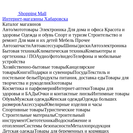
Shopping
Mall
Интернет-магазины Хабаровска
Каталог магазинов
Авто/мототовары
Электроника
Для дома и офиса
Красота и
здоровье
Одежда и обувь
Спорт и туризм
Строительство и
ремонт
Для мам и их детей
Мебель
Прочее
Автозапчасти
Автоаксессуары
Шины/диски
Автоэлектроника
Бытовая техника
Климатическая техника
Компьютеры и
оргтехника / ПО
Аудио/фото/видео
Телефоны и мобильные
устройства
Хозяйственно-бытовые товары
Канцелярские
товары
Книги
Подарки и сувениры
Посуда
Текстиль и
постельное белье
Продукты питания, доставка еды
Товары для
творчества и рукоделия
Зоотовары
Косметика и парфюмерия
Интернет-аптеки
Товары для
здоровья и БАДы
Очки и контактные линзы
Интимные товары
Обувь
Мужская одежда
Женская одежда
Одежда больших
размеров
Аксессуары
Ювелирные изделия и часы
Спортивные товары
Туристические товары
Строительные материалы
Строительный
инструмент
Светотехника
Водоснабжение и
отопление
Системы безопасности
Металлопродукция
Детская одежда
Товары для беременных и кормящих