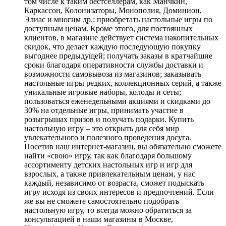
том числе к таким бестселлерам, как Манчкин,
Каркассон, Колонизаторы, Монополия, Доминион,
Элиас и многим др.; приобретать настольные игры по
доступным ценам. Кроме этого, для постоянных
клиентов, в магазине действует система накопительных
скидок, что делает каждую последующую покупку
выгоднее предыдущей; получать заказы в кратчайшие
сроки благодаря оперативности службы доставки и
возможности самовывоза из магазинов; заказывать
настольные игры редких, коллекционных серий, а также
уникальные игровые наборы, колоды и сеты;
пользоваться еженедельными акциями и скидками до
30% на отдельные игры, принимать участие в
розыгрышах призов и получать подарки. Купить
настольную игру – это открыть для себя мир
увлекательного и полезного проведения досуга.
Посетив наш интернет-магазин, вы обязательно сможете
найти «свою» игру, так как благодаря большому
ассортименту детских настольных игр и игр для
взрослых, а также привлекательным ценам, у нас
каждый, независимо от возраста, сможет подыскать
игру исходя из своих интересов и предпочтений. Если
же вы не сможете самостоятельно подобрать
настольную игру, то всегда можно обратиться за
консультацией в наши магазины в Москве,