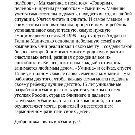
пелёнок», «Математика с пелёнок», «Говорим с
пелёнок» и другим разработкам «Умницы». Малыши
учатся самостоятельно думать, находить выход из любой
ситуации. Учатся читать и считать. И самое главное – в
совместном познавательном процессе мама и ребёнок
устанавливают самую тесную, самую нужную
эмоциональную связь. В 1999 году супруги Андрей и
Галина Маниченко основали небольшую семейную
компанию. Они реализовали свою мечту – создали такой
бизнес, который помогает многим родителям растить
счастливых детей, развивая с рождения все их
способности. Бизнес, в котором каждый сотрудник
занимается любимым делом. «Умница» и сейчас, спустя
15 лет, в полном смысле слова семейная компания – мы
работаем для того, чтобы каждая семья могла подарить
своему ребёнку лучшее детство. 15 лет уникальные
разработки «Умницы» пользуются успехом во всех
уголках России, странах ближнего и дальнего
зарубежья. «Умница» стала той компанией, которая
осуществляет мечты родителей о всестороннем
гармоничном развитии своих детей.
Добро пожаловать в «Умницу»!