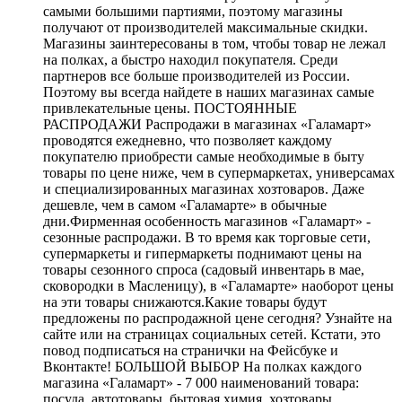
самыми большими партиями, поэтому магазины
получают от производителей максимальные скидки.
Магазины заинтересованы в том, чтобы товар не лежал
на полках, а быстро находил покупателя. Среди
партнеров все больше производителей из России.
Поэтому вы всегда найдете в наших магазинах самые
привлекательные цены. ПОСТОЯННЫЕ
РАСПРОДАЖИ Распродажи в магазинах «Галамарт»
проводятся ежедневно, что позволяет каждому
покупателю приобрести самые необходимые в быту
товары по цене ниже, чем в супермаркетах, универсамах
и специализированных магазинах хозтоваров. Даже
дешевле, чем в самом «Галамарте» в обычные
дни.Фирменная особенность магазинов «Галамарт» -
сезонные распродажи. В то время как торговые сети,
супермаркеты и гипермаркеты поднимают цены на
товары сезонного спроса (садовый инвентарь в мае,
сковородки в Масленицу), в «Галамарте» наоборот цены
на эти товары снижаются.Какие товары будут
предложены по распродажной цене сегодня? Узнайте на
сайте или на страницах социальных сетей. Кстати, это
повод подписаться на странички на Фейсбуке и
Вконтакте! БОЛЬШОЙ ВЫБОР На полках каждого
магазина «Галамарт» - 7 000 наименований товара:
посуда, автотовары, бытовая химия, хозтовары,