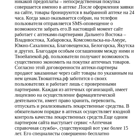
никакой предоплаты – непосредственная покупка
совершается именно в аптеке .После оформления заявки
на сайте, товары бронируются в выбранной аптеке на 24
часа. Когда заказ оказывается собран, на телефон
пользователя отправляется SMS-оповещение о
возможности забрать его.В настоящий момент сайт
работает с аптеками-партнерами Дальнего Востока –
Владивостока, Хабаровска, Комсомольска-на-Амуре,
Южно-Сахалинска, Благовещенска, Белогорска, Якутска
и других. Благодаря особым соглашениям между ними и
Твоейапекой.рф, пользователи получают возможность
существенно экономить на покупке аптечных товаров.
Согласно этой договоренности аптеки-партнеры
продают заказанные через сайт товары по указанным на
нем ценам.Твояаптека.рф заботится о своих
пользователях и работает лишь с проверенными
партнерами. Каждая из аптечных организаций, имеет
лицензию на осуществление фармацевтической
деятельности, имеет право хранить, перевозить,
отпускать и реализовывать лекарственные средства. В
обязательном порядке в аптеках осуществляет входной
контроль качества лекарственных средств.Еще одним
партнером сайта выступает сервис «Аптечная
справочная служба», существующий вот уже более 15
лет. Его специалисты совершенно бесплатно