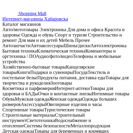
Shopping
Mall
Интернет-магазины Хабаровска
Каталог магазинов
Авто/мототовары
Электроника
Для дома и офиса
Красота и
здоровье
Одежда и обувь
Спорт и туризм
Строительство и
ремонт
Для мам и их детей
Мебель
Прочее
Автозапчасти
Автоаксессуары
Шины/диски
Автоэлектроника
Бытовая техника
Климатическая техника
Компьютеры и
оргтехника / ПО
Аудио/фото/видео
Телефоны и мобильные
устройства
Хозяйственно-бытовые товары
Канцелярские
товары
Книги
Подарки и сувениры
Посуда
Текстиль и
постельное белье
Продукты питания, доставка еды
Товары для
творчества и рукоделия
Зоотовары
Косметика и парфюмерия
Интернет-аптеки
Товары для
здоровья и БАДы
Очки и контактные линзы
Интимные товары
Обувь
Мужская одежда
Женская одежда
Одежда больших
размеров
Аксессуары
Ювелирные изделия и часы
Спортивные товары
Туристические товары
Строительные материалы
Строительный
инструмент
Светотехника
Водоснабжение и
отопление
Системы безопасности
Металлопродукция
Детская одежда
Товары для беременных и кормящих