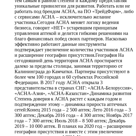
тем самым в равной степени и каждому предоставляя
уникальные привилегии для развития. Работать или не
работать под брендом АСНА, на ПО «ТрейдФарм», либо
с сервисами АСНА – исключительно желание
участника.Сегодня АСНА меняет логику ведения
бизнеса, говорит «НЕТ» устаревшим принципам
управления аптекой и делится гибкими решениями на
благо финансовых побед своих партнеров. Насколько
эффективно работают данные инструменты
подтверждает увеличение количества участников АСНА
и расширение географии присутствия.География На
сегодняшний день территория АСНА простирается
далеко за пределы столицы, занимая территорию от
Калининграда до Камчатки. Партнеры присутствуют в
более чем 100 городах и 60 субъектах Российской
Федерации. В 2017 году АСНА открыла 3
представительства в странах СНГ: «АСНА-Белоруссия»,
«АСНА-Азия», «АСНА-Казахстан».Динамика развития
Степень доверия к АСНА растет с каждым годом и
подтверждение этому – динамика прироста аптечных
сетей:Конец 2015 года – 2 500 аптек; Лето 2016 года – 3
300 аптек; Декабрь 2016 года – 4 300 аптек; Ноябрь 2017
года – 7 300 аптек; Июль 2018 – 8 500 аптек; Декабрь
2019 – 10 000 аптек. В планах на 2020 год – расширение
географии присутствия и вместе с этим увеличение