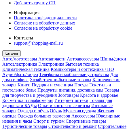
Добавить группу СП
Информация
Политика конфиденциальности
Согласие на обработку данных
Согласие на обработку cookie
Контакты
support@shopping-mall.su
Каталог
Авто/мототовары
Автозапчасти
Автоаксессуары
Шины/диски
Автоэлектроника
Электроника
Бытовая техника
Климатическая техника
Компьютеры и оргтехника / ПО
Аудио/фото/видео
Телефоны и мобильные устройства
Для
дома и офиса
Хозяйственно-бытовые товары
Канцелярские
товары
Книги
Подарки и сувениры
Посуда
Текстиль и
постельное белье
Продукты питания, доставка еды
Товары
для творчества и рукоделия
Зоотовары
Красота и здоровье
Косметика и парфюмерия
Интернет-аптеки
Товары для
здоровья и БАДы
Очки и контактные линзы
Интимные
товары
Одежда и обувь
Обувь
Мужская одежда
Женская
одежда
Одежда больших размеров
Аксессуары
Ювелирные
изделия и часы
Спорт и туризм
Спортивные товары
Туристические товары
Строительство и ремонт
Строительные