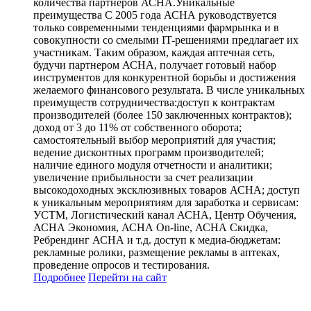
количества партнеров АСНА.Уникальные
преимущества С 2005 года АСНА руководствуется
только современными тенденциями фармрынка и в
совокупности со смелыми IT-решениями предлагает их
участникам. Таким образом, каждая аптечная сеть,
будучи партнером АСНА, получает готовый набор
инструментов для конкурентной борьбы и достижения
желаемого финансового результата. В числе уникальных
преимуществ сотрудничества:доступ к контрактам
производителей (более 150 заключенных контрактов);
доход от 3 до 11% от собственного оборота;
самостоятельный выбор мероприятий для участия;
ведение дисконтных программ производителей;
наличие единого модуля отчетности и аналитики;
увеличение прибыльности за счет реализации
высокодоходных эксклюзивных товаров АСНА; доступ
к уникальным мероприятиям для заработка и сервисам:
УСТМ, Логистический канал АСНА, Центр Обучения,
АСНА Экономия, АСНА On-line, АСНА Скидка,
Ребрендинг АСНА и т.д. доступ к медиа-бюджетам:
рекламные ролики, размещение рекламы в аптеках,
проведение опросов и тестирования.
Подробнее
Перейти
на сайт