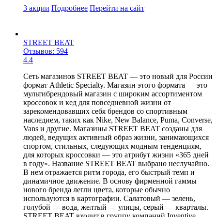
3 акции
Подробнее
Перейти
на сайт
STREET BEAT
Отзывов: 594
4.4
Сеть магазинов STREET BEAT — это новый для России
формат Athletic Specialty. Магазин этого формата — это
мультибрендовый магазин с широким ассортиментом
кроссовок и кед для повседневной жизни от
зарекомендовавших себя брендов со спортивным
наследием, таких как Nike, New Balance, Puma, Converse,
Vans и другие. Магазины STREET BEAT созданы для
людей, ведущих активный образ жизни, занимающихся
спортом, стильных, следующих модным тенденциям,
для которых кроссовки — это атрибут жизни «365 дней
в году». Название STREET BEAT выбрано неслучайно.
В нем отражается ритм города, его быстрый темп и
динамичное движение. В основу фирменной гаммы
нового бренда легли цвета, которые обычно
используются в картографии. Салатовый — зелень,
голубой — вода, желтый — улицы, серый — кварталы.
STREET BEAT входит в группу компаний Inventive