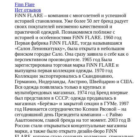
Finn Flare
Нет отзывов
FiNN FLARE – компания с многолетней и успешной
историей становления. Уже более 50 лет бренд радует
своих покупателей неизменно качественной и
практичной одеждой. Познакомимся поближе с
историей и особенностями FiNN FLARE. 1960 год
Первая фабрика FiNN FLARE, тогда называвшаяся
«Салон Ленинкитукку», была открыта в небольшом
финском городке Сало. Она сразу заявила о себе как о
перспективном производителе. 1965 год Была
зарегистрирована торговая марка FiNN FLARE и
выпущена первая коллекция одежды. 1970 год
Коллекции экспортировались в Скандинавию,
Германию, Нидерланды, Австрию, Швейцарию и США.
Вся одежда появлялась только в крупных и
мультибрендовых магазинах. 1974 год Бренд впервые
был представлен в СССР: одежда продавалась в
магазинах «Берёзка» и закрытой секции в ГУМе. 1997
год Начинается сотрудничество Ксении Рясовой – на
сегодняшний день Президента компании – с Раймо
Ааалтоненом, главой бренда на тот момент. 2003 год В
России стали открываться концептуальные магазины
марки, а также было открыто дизайн-бюро FiNN
FLARE, которое стало создавать коллекции, специально