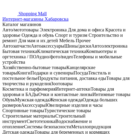
Shopping
Mall
Интернет-магазины Хабаровска
Каталог магазинов
Авто/мототовары
Электроника
Для дома и офиса
Красота и
здоровье
Одежда и обувь
Спорт и туризм
Строительство и
ремонт
Для мам и их детей
Мебель
Прочее
Автозапчасти
Автоаксессуары
Шины/диски
Автоэлектроника
Бытовая техника
Климатическая техника
Компьютеры и
оргтехника / ПО
Аудио/фото/видео
Телефоны и мобильные
устройства
Хозяйственно-бытовые товары
Канцелярские
товары
Книги
Подарки и сувениры
Посуда
Текстиль и
постельное белье
Продукты питания, доставка еды
Товары для
творчества и рукоделия
Зоотовары
Косметика и парфюмерия
Интернет-аптеки
Товары для
здоровья и БАДы
Очки и контактные линзы
Интимные товары
Обувь
Мужская одежда
Женская одежда
Одежда больших
размеров
Аксессуары
Ювелирные изделия и часы
Спортивные товары
Туристические товары
Строительные материалы
Строительный
инструмент
Светотехника
Водоснабжение и
отопление
Системы безопасности
Металлопродукция
Детская одежда
Товары для беременных и кормящих