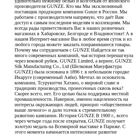
удивительно нежному белью и колготкам от японского
производителя GUNZE. Кто мы Мы эксклюзивный
поставщик продукции компании Gunze в России. Мы
работаем с производителем напрямую, что даёт Вам
доступ к самым последним моделям и коллекциям. Мы
всегда рады приветствовать Вас в наших розничных
магазинах в Хабаровске, Белгороде и Владивостоке! А в
нашем Интернет-магазине Вы в любое время суток и из
любого города можете заказать понравившиеся товары.
Почему мы сотрудничаем с GUNZE Найдется не так
много современных компаний, чья история перешагнула
через вековой рубеж. GUNZE Limited, а вернее, GUNZE
Silk Manufacturing Co., Ltd (Шелковая Мануфактура
GUNZE) была основана в 1896 г. в небольшом городке
Икаруге (современный Аяби). Мечтал ли основатель
компании, Тсурукитчи Хатано, о мировой славе и
традициях производства, пронесенных сквозь века?
Скорее всего, нет. Его целью была поддержка местной
промышленности. Наверное, именно нацеленность на
интересы окружающих людей, принцип «общественное
выше личного» и дали толчок к стремительному
развитию кампании. История GUNZE В 1900 г., всего
через четыре года после открытия, GUNZE получает
золотую медаль на Всемирной выставке в Париже. С
этого момента начинается интенсивное развитие