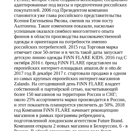
адаптированные под вкусы и предпочтения российских
покупателей. 2006 год Президентом компании
становится уже глава российского представительства
Ксения Евгеньевна Рясова, сменив на этом посту
Аалтонена. Такие изменения показали, насколько
успешным оказался симбиоз многолетнего опыта
финнов в области производства высококачественной
одежды и ориентация на потребности именно
российских потребителей. 2015 год Торговая марка
отмечает свое 50-летие и в честь такой даты запускает
детскую линию одежды FiNN FLARE KIDS. 2016 год С
октября 2016 г. бренд FiNN FLARE представлен на
европейских интернет-площадках amazon.de и otto.de
2017 год В декабре 2017 г. стартовали продажи в одном
из самых крупных европейских интернет-магазинов
Zalando. На сегодняшний день FiNN FLARE владеет
собственной и партнёрской сетью, насчитывающей
более 150 магазинов на территории России и СНГ;
около 25% ассортимента марки производится в России,
и этот показатель планируется увеличить до 50%. 2018
год Компания FiNN FLARE начинает реконцепцию
магазинов в рамках программы ребрендинга,
подготовленной лондонским агентством Future Brand.
Компания открыла 2 новых магазина в Белоруссии, 6 - в