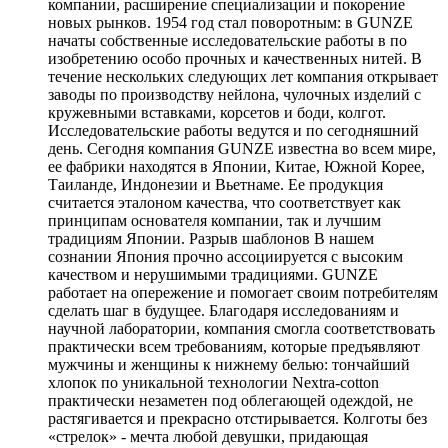
компании, расширение специализации и покорение
новых рынков. 1954 год стал поворотным: в GUNZE
начаты собственные исследовательские работы в по
изобретению особо прочных и качественных нитей. В
течение нескольких следующих лет компания открывает
заводы по производству нейлона, чулочных изделий с
кружевными вставками, корсетов и боди, колгот.
Исследовательские работы ведутся и по сегодняшний
день. Сегодня компания GUNZE известна во всем мире,
ее фабрики находятся в Японии, Китае, Южной Корее,
Таиланде, Индонезии и Вьетнаме. Ее продукция
считается эталоном качества, что соответствует как
принципам основателя компании, так и лучшим
традициям Японии. Разрыв шаблонов В нашем
сознании Япония прочно ассоциируется с высоким
качеством и нерушимыми традициями. GUNZE
работает на опережение и помогает своим потребителям
сделать шаг в будущее. Благодаря исследованиям и
научной лаборатории, компания смогла соответствовать
практически всем требованиям, которые предъявляют
мужчины и женщины к нижнему белью: тончайший
хлопок по уникальной технологии Nextra-cotton
практически незаметен под облегающей одеждой, не
растягивается и прекрасно отстирывается. Колготы без
«стрелок» - мечта любой девушки, придающая