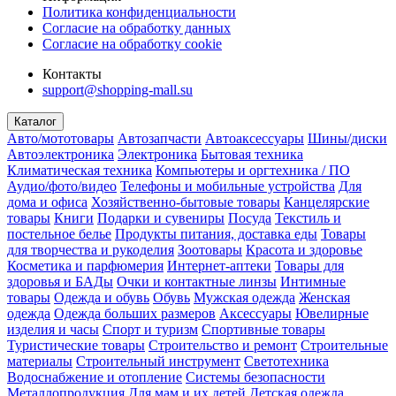
Политика конфиденциальности
Согласие на обработку данных
Согласие на обработку cookie
Контакты
support@shopping-mall.su
Каталог
Авто/мототовары
Автозапчасти
Автоаксессуары
Шины/диски
Автоэлектроника
Электроника
Бытовая техника
Климатическая техника
Компьютеры и оргтехника / ПО
Аудио/фото/видео
Телефоны и мобильные устройства
Для
дома и офиса
Хозяйственно-бытовые товары
Канцелярские
товары
Книги
Подарки и сувениры
Посуда
Текстиль и
постельное белье
Продукты питания, доставка еды
Товары
для творчества и рукоделия
Зоотовары
Красота и здоровье
Косметика и парфюмерия
Интернет-аптеки
Товары для
здоровья и БАДы
Очки и контактные линзы
Интимные
товары
Одежда и обувь
Обувь
Мужская одежда
Женская
одежда
Одежда больших размеров
Аксессуары
Ювелирные
изделия и часы
Спорт и туризм
Спортивные товары
Туристические товары
Строительство и ремонт
Строительные
материалы
Строительный инструмент
Светотехника
Водоснабжение и отопление
Системы безопасности
Металлопродукция
Для мам и их детей
Детская одежда